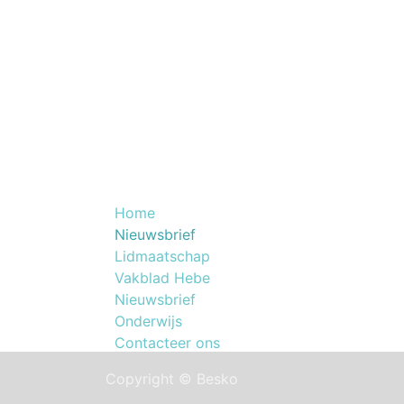
Nuttige Links
NOG
Home
Lid worden van B
​Nieuwsbrief
beautyprofessiona
Lidmaatschap
Vakblad Hebe
Nieuwsbrief
Onderwijs
Contacteer ons
Copyright © Besko