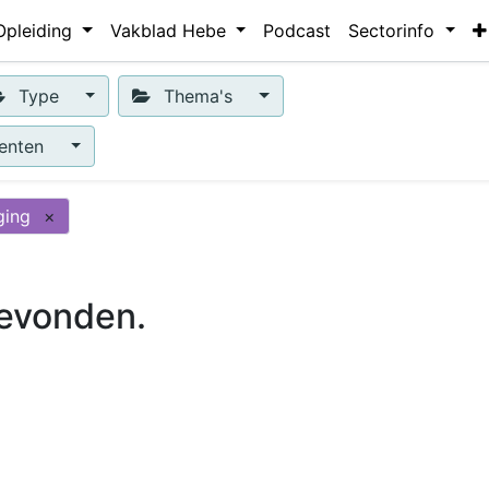
Opleiding
Vakblad Hebe
Podcast
Sectorinfo
Type
Thema's
enten
ging
×
evonden.