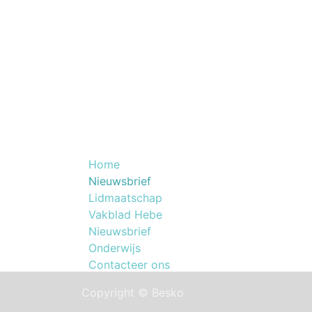
Nuttige Links
NOG
Home
Lid worden van B
​Nieuwsbrief
beautyprofessiona
Lidmaatschap
Vakblad Hebe
Nieuwsbrief
Onderwijs
Contacteer ons
Copyright © Besko