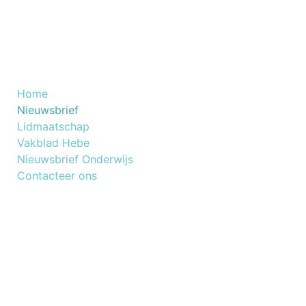
Nuttige Links
Home
​Nieuwsbrief
Lidmaatschap
Vakblad Hebe
Nieuwsbrief Onderwijs
Contacteer ons
NOG GEEN LID VAN BESKO
Lid worden van Besko is een slimme keuze voor
elke beautyprofessional.
Connecteer met ons