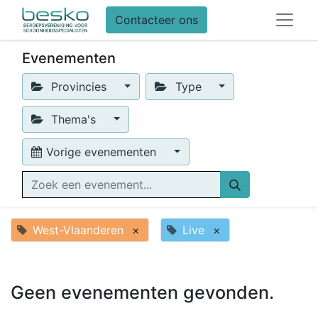
Contacteer ons
Evenementen
Provincies
Type
Thema's
Vorige evenementen
West-Vlaanderen
×
Live
×
Geen evenementen gevonden.