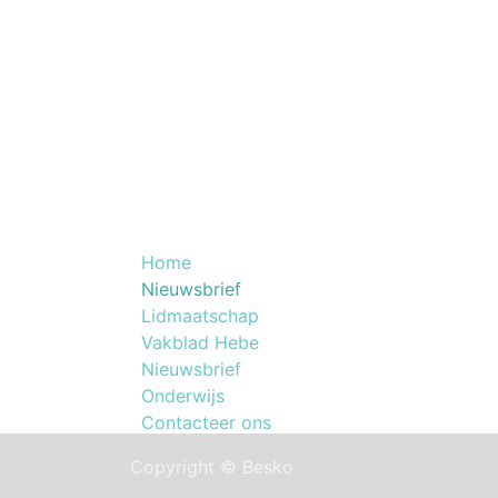
Nuttige Links
NOG
Home
Lid worden van B
​Nieuwsbrief
beautyprofessiona
Lidmaatschap
Vakblad Hebe
Nieuwsbrief
Onderwijs
Contacteer ons
Copyright © Besko