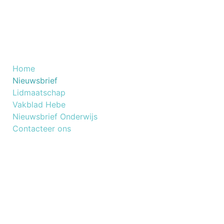
Nuttige Links
Home
​Nieuwsbrief
Lidmaatschap
Vakblad Hebe
Nieuwsbrief Onderwijs
Contacteer ons
NOG GEEN LID VAN BESKO
Lid worden van Besko is een slimme keuze voor
elke beautyprofessional.
Connecteer met ons