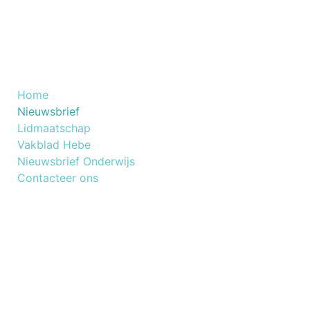
Nuttige Links
Home
​Nieuwsbrief
Lidmaatschap
Vakblad Hebe
Nieuwsbrief Onderwijs
Contacteer ons
NOG GEEN LID VAN BESKO
Lid worden van Besko is een slimme keuze voor
elke beautyprofessional.
Connecteer met ons