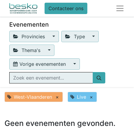
Contacteer ons
Evenementen
Provincies
Type
Thema's
Vorige evenementen
West-Vlaanderen
×
Live
×
Geen evenementen gevonden.