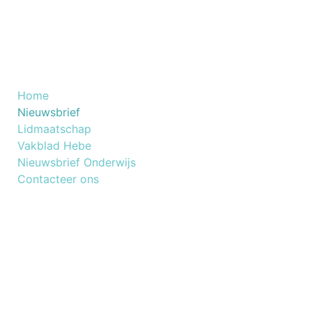
Nuttige Links
Home
​Nieuwsbrief
Lidmaatschap
Vakblad Hebe
Nieuwsbrief Onderwijs
Contacteer ons
NOG GEEN LID VAN BESKO
Lid worden van Besko is een slimme keuze voor
elke beautyprofessional.
Connecteer met ons